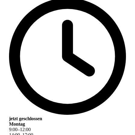
jetzt geschlossen
Montag
9
:
00
–
12
:
00
14
:
00
–
17
:
00