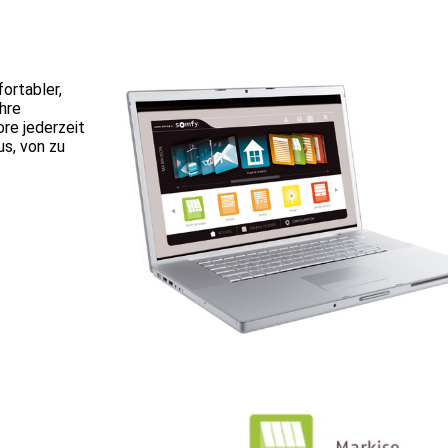
rtabler,
Ihre
ore jederzeit
s, von zu