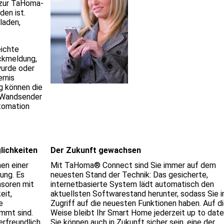
 zur TaHoma-
den ist.
laden,
eichte
ckmeldung,
wurde oder
ernis
g können die
 Wandsender
tomation
lichkeiten
Der Zukunft gewachsen
en einer
Mit TaHoma® Connect sind Sie immer auf dem
ung. Es
neuesten Stand der Technik: Das gesicherte,
nsoren mit
internetbasierte System lädt automatisch den
eit,
aktuellsten Softwarestand herunter, sodass Sie 
e
Zugriff auf die neuesten Funktionen haben. Auf d
mmt sind.
Weise bleibt Ihr Smart Home jederzeit up to dat
erfreundlich
Sie können auch in Zukunft sicher sein, eine der