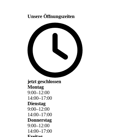
Unsere Öffnungszeiten
jetzt geschlossen
Montag
9
:
00
–
12
:
00
14
:
00
–
17
:
00
Dienstag
9
:
00
–
12
:
00
14
:
00
–
17
:
00
Donnerstag
9
:
00
–
12
:
00
14
:
00
–
17
:
00
Freitag