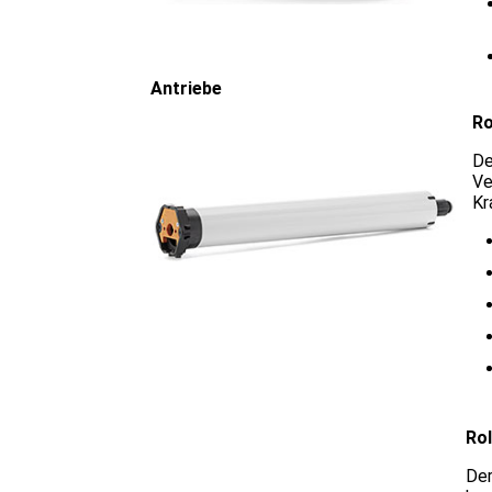
Antriebe
Ro
De
Ve
Kr
Ro
Der