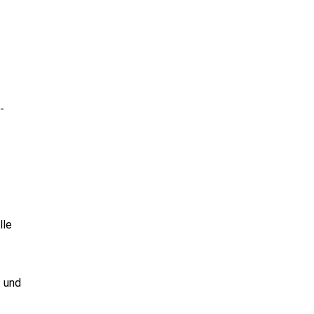
-
lle
- und