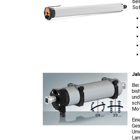
bes
So
Jal
Bei
bis
und
sch
Mot
Ein
Ges
Umd
Lam