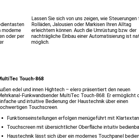
Lassen Sie sich von uns zeigen, wie Steuerungen 
edientasten
Rolläden, Jalousien oder Markisen Ihren Alltag
en moderne
erleichtern können. Auch die Umrüstung bzw. der
en oder per
nachträgliche Einbau einer Automatisierung ist nat
er
möglich.
MultiTec Touch-868
ußen edel und innen Hightech – elero präsentiert den neuen
ehrkanal-Funkwandsender MultiTec Touch-868. Er ermöglicht d
infache und intuitive Bedienung der Haustechnik über einen
ochwertigen Touchscreen.
Funktionseinstellungen erfolgen menügeführt mit Klartexta
Touchscreen mit übersichtlicher Oberfläche intuitiv bedienba
Haustechnik lässt sich über ein modernes Touchpanel bedie