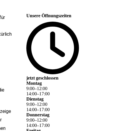
Unsere Öffnungszeiten
für
ürlich
jetzt geschlossen
Montag
9
:
00
–
12
:
00
ie
14
:
00
–
17
:
00
Dienstag
9
:
00
–
12
:
00
14
:
00
–
17
:
00
nzeige
Donnerstag
r
9
:
00
–
12
:
00
14
:
00
–
17
:
00
nen
Freitag