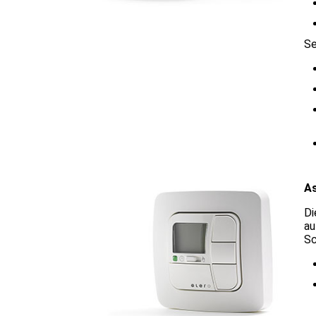
Se
A
Di
au
Sc