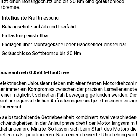
itzt einen Behangschutz und bis 20 Nm eine geräuschlose
ftbremse.
Intelligente Kraftmessung
Behangschutz auf/ab und Freifahrt
Entlastung einstellbar
Endlagen über Montagekabel oder Handsender einstellbar
Geräuschlose Softbremse bis 20 Nm
ousieantrieb GJ5606-DuoDrive
 elektrischen Jalousieantrieben mit einer festen Motordrehzahl
her immer ein Kompromiss zwischen der präzisen Lamelleneinste
 einer möglichst schnellen Fahrbewegung gefunden werden. Die
einbar gegensätzlichen Anforderungen sind jetzt in einem einzig
or vereint.
e selbstschaltende Getriebeeinheit kombiniert zwei verschieden
chwindigkeiten. In der Anlaufphase dreht der Motor langsam mi
rehungen pro Minute. So lassen sich beim Start des Motors die
ellen exakt positionieren. Nach einer dreiviertel Umdrehung wird