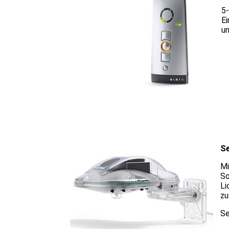
5-
Ei
un
S
Mi
So
Li
zu
Se