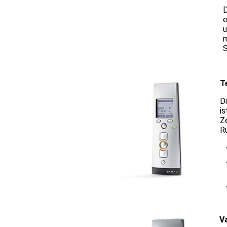
D
e
u
m
T
D
is
Z
R
V