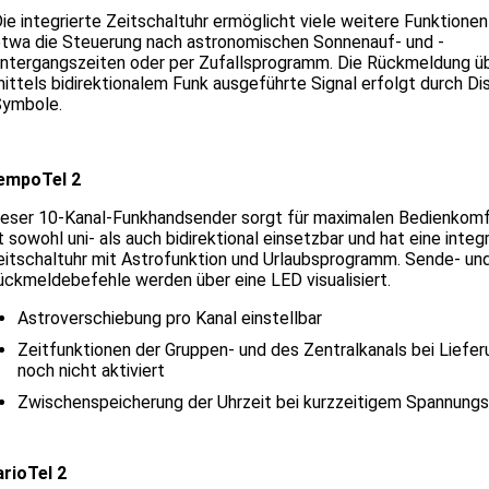
ie integrierte Zeitschaltuhr ermöglicht viele weitere Funktionen
twa die Steuerung nach astronomischen Sonnenauf- und -
ntergangszeiten oder per Zufallsprogramm. Die Rückmeldung ü
ittels bidirektionalem Funk ausgeführte Signal erfolgt durch Di
Symbole.
empoTel 2
ieser 10-Kanal-Funkhandsender sorgt für maximalen Bedienkomfo
t sowohl uni- als auch bidirektional einsetzbar und hat eine integ
eitschaltuhr mit Astrofunktion und Urlaubsprogramm. Sende- un
ückmeldebefehle werden über eine LED visualisiert.
Astroverschiebung pro Kanal einstellbar
Zeitfunktionen der Gruppen- und des Zentralkanals bei Liefer
noch nicht aktiviert
Zwischenspeicherung der Uhrzeit bei kurzzeitigem Spannungs
arioTel 2