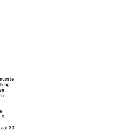
 musste
llung
se
en
e
t 9
 auf 39