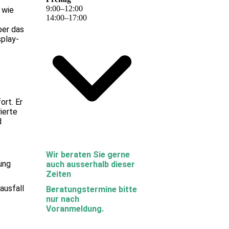
9
:
00
–
12
:
00
 wie
14
:
00
–
17
:
00
ber das
splay-
rt. Er
rierte
d
Wir beraten Sie gerne
ung
auch ausserhalb dieser
Zeiten
ausfall
Beratungstermine bitte
nur nach
Voranmeldung.