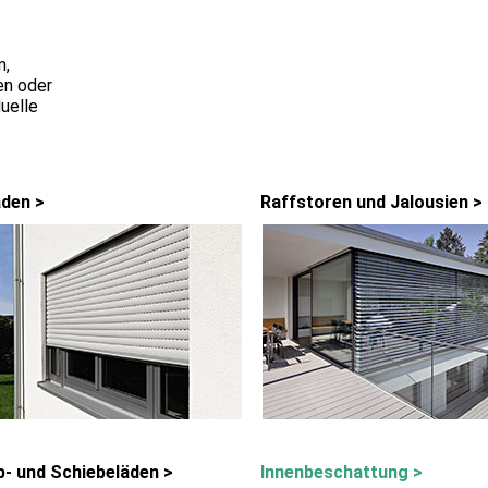
n,
en oder
duelle
äden >
Raffstoren und Jalousien >
p- und Schiebeläden >
Innenbeschattung >